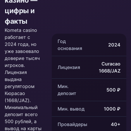
казино —
цифры и
факты
Kometa casino
работает с
Год
2024 года, но
2024
основания
уже завоевало
доверие тысяч
Curacao
игроков.
Лицензия
1668/JAZ
Лицензия
выдана
Мин.
регулятором
500 ₽
депозит
Кюрасао
(1668/JAZ).
Минимальный
Мин. вывод
1000 ₽
депозит всего
500 рублей, а
Провайдеры
40+
вывод на карты