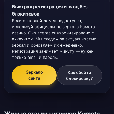
Быстрая регистрация и вход без
блокировок
Если основной домен недоступен,
используй официальное зеркало Комета
казино. Оно всегда синхронизировано с
аккаунтом. Мы следим за актуальностью
зеркал и обновляем их ежедневно.
Регистрация занимает минуту — нужен
только email и пароль.
Зеркало
Как обойти
сайта
блокировку?
Живые отзывы игроков Kometa