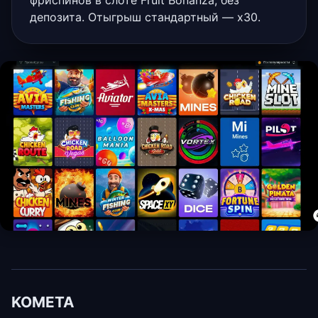
депозита. Отыгрыш стандартный — x30.
KOMETA