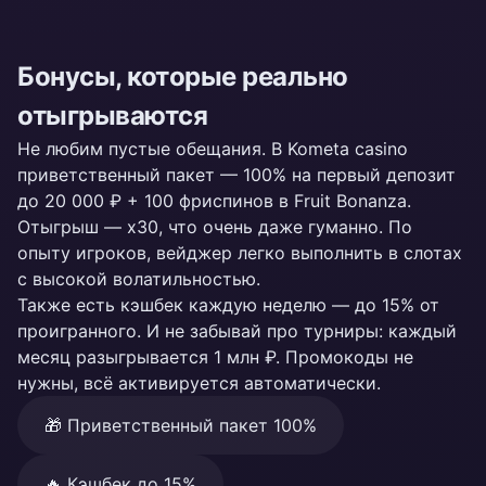
Бонусы, которые реально
отыгрываются
Не любим пустые обещания. В Kometa casino
приветственный пакет — 100% на первый депозит
до 20 000 ₽ + 100 фриспинов в Fruit Bonanza.
Отыгрыш — x30, что очень даже гуманно. По
опыту игроков, вейджер легко выполнить в слотах
с высокой волатильностью.
Также есть кэшбек каждую неделю — до 15% от
проигранного. И не забывай про турниры: каждый
месяц разыгрывается 1 млн ₽. Промокоды не
нужны, всё активируется автоматически.
🎁 Приветственный пакет 100%
🔥 Кэшбек до 15%